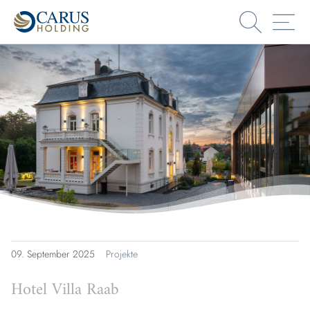
Suche
Me
09.
September
2025
Projekte
Hotel Villa Raab